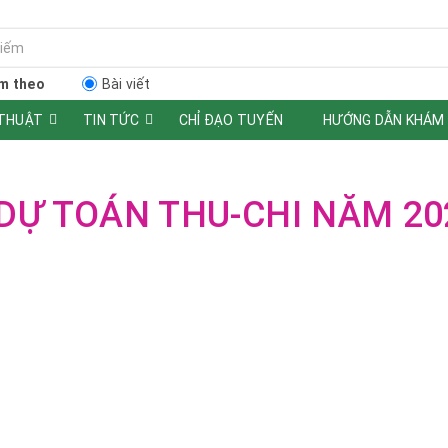
m theo
Bài viết
 THUẬT
TIN TỨC
CHỈ ĐẠO TUYẾN
HƯỚNG DẪN KHÁM
 DỰ TOÁN THU-CHI NĂM 20