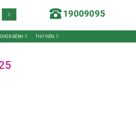
19009095
 CHỮA BỆNH
THƯ VIỆN
25